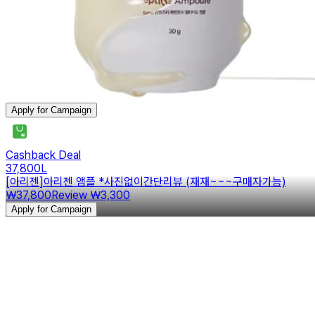
Apply for Campaign
Cashback Deal
37,800
L
[
아리젠
]
아리젠 앰플 *사진없이간단리뷰 (재재~~~구매자가능)
￦37,800
Review
￦3,300
Apply for Campaign