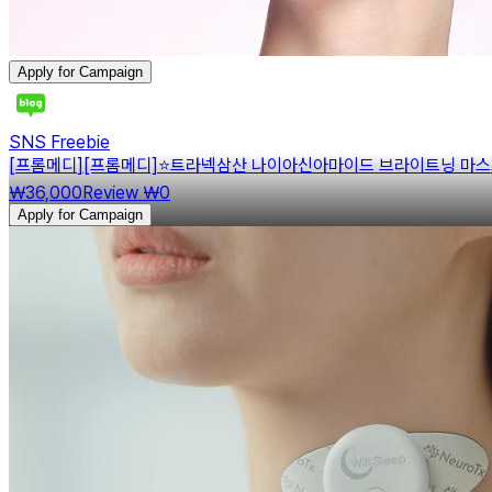
Apply for Campaign
SNS Freebie
[
프롬메디
]
[프롬메디]⭐트라넥삼산 나이아신아마이드 브라이트닝 마스
￦36,000
Review
￦0
Apply for Campaign