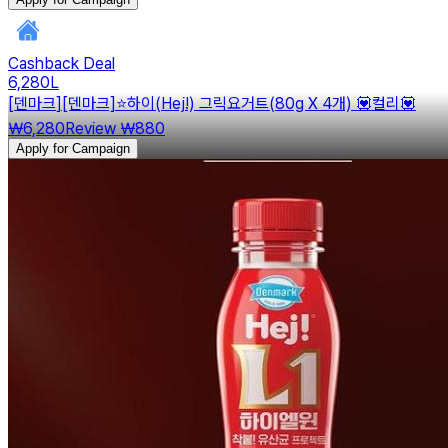
Cashback Deal
6,280
L
[
덴마크
]
[덴마크]⭐️하이(Hej!) 그릭요거트(80g X 4개) 💟컬리💟
￦6,280
Review
￦880
Apply for Campaign