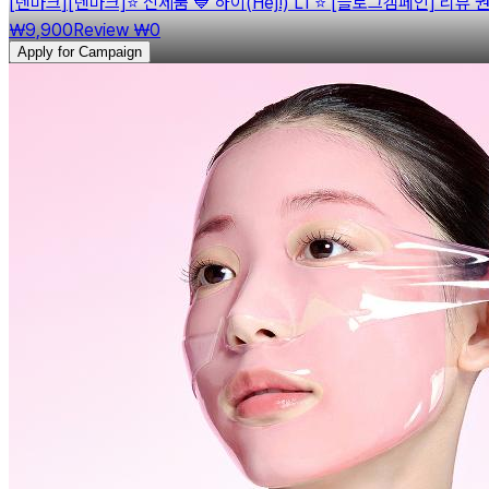
[
덴마크
]
[덴마크]⭐️ 신제품 💙 하이(Hej!) L1 ⭐️ [블로그캠페인] 리뷰
￦9,900
Review
￦0
Apply for Campaign