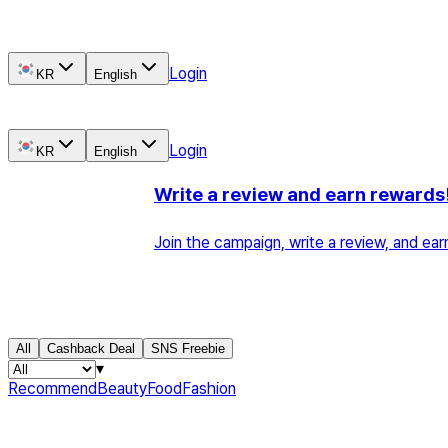
리
리
뷰
뷰
수
수
Login
익
익
KR
English
화
화
100%
100%
페
페
이
이
Login
KR
English
백
백
무
무
Write a review and earn rewards! 💰
료
료
체
체
Join the campaign, write a review, and earn cash rewards! 💰
험
험
N
N
잡
잡
New members instantly get 3,000L (KRW)!
크
크
리
리
New users who register through the app will receive an instan
에
에
All
Cashback Deal
SNS Freebie
이
이
▾
터
터
Recommend
Beauty
Food
Fashion